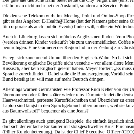
Die gute alte deutsche Bahn bietet heute die City Night Line (einst 
erfährt man nicht mehr bei der Auskunft, sondern am Service Point.
Die deutsche Telekom wirbt im Meeting Point und Online-Shop für Cit
gibt es das Angebot E-Health@Home (hat der Namensgeber seine Oma 
für corporate als auch public Events) finden will, sollte ein Wörter
Auch in Lüneburg lassen sich mühelos Anglizismen finden. Vom Phone
(werden drinnen Kinder verkauft?) bis zum unvermeidlichen Coffee
beunruhigen. Eine Gärtnerei der Region lud in der Zeitung zur Christ
Es regt sich zunehmend Unmut über den Englisch-Wahn. So hat sich 
Bevölkerung englische Begriffe nicht verstehe – vor allem ältere Men
Russisch, aber kein Englisch gelernt haben. Meyer fordert: „Es muss 
Sprache zurechtfindet.“ Dabei solle die Bundesregierung Vorbild sei
Bund beteiligt ist, will man auf mehr Deutsch dringen.
Allerdings warnen Germanisten wie Professor Rudi Keller von der Un
übernommen oder fallen später wieder raus. Darunter leidet die deut
Haarwaschmittel, geröstete Kartoffelscheiben und Überzieher zu erse
Laptop sind längst in den Sprachgebrauch übernommen, weil sie kurz 
aus Baumwollstoff“ bequemer als eine Jeans?
Es gibt allerdings auch genügend Beispiele, die einfach ärgerlich si
darf sich der einfache Einkäufer mit stolzgeschwellter Brust Purc
(früher Kundenbetreuung). Da ist der Chief Executive Officer (CEO) 