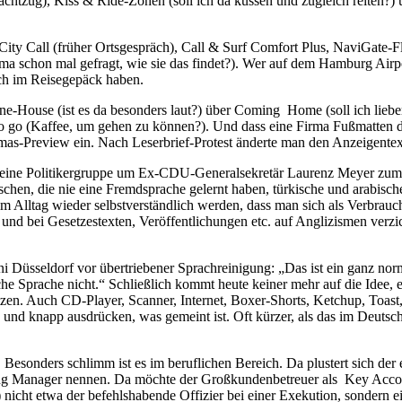
Nachtzug), Kiss & Ride-Zonen (soll ich da küssen und zugleich reiten?) 
y Call (früher Ortsgespräch), Call & Surf Comfort Plus, NaviGate-Flat
schon mal gefragt, wie sie das findet?). Wer auf dem Hamburg Airport
buch im Reisegepäck haben.
-House (ist es da besonders laut?) über Coming Home (soll ich lieber
 to go (Kaffee, um gehen zu können?). Und dass eine Firma Fußmatten
mas-Preview ein. Nach Leserbrief-Protest änderte man den Anzeigentext
eine Politikergruppe um Ex-CDU-Generalsekretär Laurenz Meyer zum W
schen, die nie eine Fremdsprache gelernt haben, türkische und arabisc
im Alltag wieder selbstverständlich werden, dass man sich als Verbrau
n und bei Gesetzestexten, Veröffentlichungen etc. auf Anglizismen ver
i Düsseldorf vor übertriebener Sprachreinigung: „Das ist ein ganz no
sche Sprache nicht.“ Schließlich kommt heute keiner mehr auf die Idee
tzen. Auch CD-Player, Scanner, Internet, Boxer-Shorts, Ketchup, Toas
und knapp ausdrücken, was gemeint ist. Oft kürzer, als das im Deutsch
nd. Besonders schlimm ist es im beruflichen Bereich. Da plustert sich
hasing Manager nennen. Da möchte der Großkundenbetreuer als Key Acco
nicht etwa der befehlshabende Offizier bei einer Exekution, sondern e