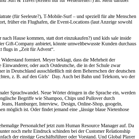
und Surf & Travel (Reisen nur für Wellenreiter?) an. Mehr darüber
rate (für Seeleute?), T-Mobile-Surf – und speziell für alte Menschen
, früher ein Flughafen, die Event-Locations (laut Anzeige sowohl
 nach Hause kommen, statt dort einzukaufen?) und kids sale inside
 der Gift-Company anbietet, könnte umweltbewusste Kunden durchaus
 flugs in „Zeit für Advent“.
iderstand formiert. Meyer beklagt, dass die Mehrheit der
he Einwanderer, oder auch Ostdeutsche, die in der Schule zwar
cher in Deutschland ausschließlich mit dem Beherrschen der deutschen
zichten, z. B. auf den Girls‘ Day. Auch bei Bahn und Telekom, wo der
rmaler Sprachwandel. Neue Wörter dringen in die Sprache ein, werden
, englische Begriffe wie Shampoo, Chips und Pullover durch
t, Jeans, Hamburger, Interview, Design, Online-Shop, googeln,
en möglich ist. Oder findet jemand eine „lässige blaue Nietenhose
 der ehemalige Personalchef jetzt zum Human Resource Manager auf. Da
unter noch mehr Eindruck schinden bei der Customer Relationship
infach der einstige Geschäftsführer oder Vorstand. Und Global Player