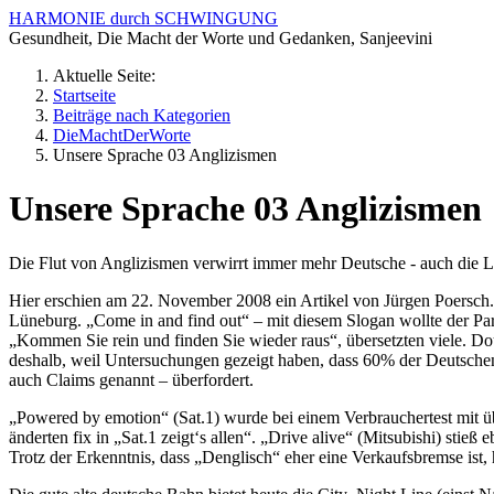
HARMONIE durch SCHWINGUNG
Gesundheit, Die Macht der Worte und Gedanken, Sanjeevini
Aktuelle Seite:
Startseite
Beiträge nach Kategorien
DieMachtDerWorte
Unsere Sprache 03 Anglizismen
Unsere Sprache 03 Anglizismen
Die Flut von Anglizismen verwirrt immer mehr Deutsche - auch die 
Hier erschien am 22. November 2008 ein Artikel von Jürgen Poersch. M
Lüneburg. „Come in and find out“ – mit diesem Slogan wollte der Par
„Kommen Sie rein und finden Sie wieder raus“, übersetzten viele. D
deshalb, weil Untersuchungen gezeigt haben, dass 60% der Deutschen
auch Claims genannt – überfordert.
„Powered by emotion“ (Sat.1) wurde bei einem Verbrauchertest mit üb
änderten fix in „Sat.1 zeigt‘s allen“. „Drive alive“ (Mitsubi­shi) sti
Trotz der Erkenntnis, dass „Denglisch“ eher eine Verkaufsbremse ist, 