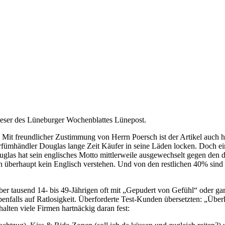
Leser des Lüneburger Wochenblattes Lünepost.
it freundlicher Zustimmung von Herrn Poersch ist der Artikel auch hie
fümhändler Douglas lange Zeit Käufer in seine Läden locken. Doch ein
ouglas hat sein englisches Motto mittlerweile ausgewechselt gegen de
 überhaupt kein Englisch verstehen. Und von den restlichen 40% sind 
er tausend 14- bis 49-Jährigen oft mit „Gepudert von Gefühl“ oder gar
eß ebenfalls auf Ratlosigkeit. Überforderte Test-Kunden übersetzten: „Ü
halten viele Firmen hartnäckig daran fest: