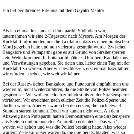
Ein tief berührendes Erlebnis mit dem Gayatri-Mantra
Als ich einmal im Januar in Puttaparthi, Südindien war,
unternahmen wir eine 2-Tagestour nach Mysore. Am Morgen der
Rückfahrt informierten uns die Taxifahrer, dass es einen politischen
Mord gegeben hätte und nun vielerorts gestreikt würde. Zwischen
Bangalore und Puttaparthi gäbe es auf Grund von Straßensperren
kein Weiterkommen. In Puttaparthi hätte es Unruhen, Randalismus
und Verwüstungen gegeben. Sie rieten uns, lieber einen Tag mit der
Rückfahrt zu warten. Aber wir beschlossen, erst einmal loszufahren,
wir würden ja sehen, wie weit wir kämen.
Bei der Rast zwischen Bangalore und Puttaparthi empfahl man uns
wiederum, nicht weiterzufahren, da die Straße von Polizeibeamten
gesperrt sei. Wir wollten jedoch zumindest bis zu der Straßensperre
vorfahren. Wir erreichten nach etlicher Zeit die Polizei-Sperre und
durften warten. Aber wir waren bei den ersten, die nach etwa 3
Stunden starten konnten. Doch wir kamen nicht weit. An dem
Abzweig nach Puttaparthi hatten Demonstranten eine Straßensperre
aus Steinen und brennenden Autoreifen errichtet. – Das war’s,
wovon wir gehört und was die Polizei bestätigt hatte. Also wieder
warten! Viele Europäer waren da, die nun beratschlagten, was zu