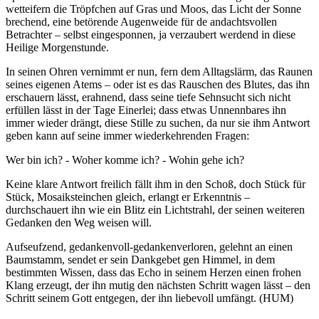
wetteifern die Tröpfchen auf Gras und Moos, das Licht der Sonne
brechend, eine betörende Augenweide für de andachtsvollen
Betrachter – selbst eingesponnen, ja verzaubert werdend in diese
Heilige Morgenstunde.
In seinen Ohren vernimmt er nun, fern dem Alltagslärm, das Raunen
seines eigenen Atems – oder ist es das Rauschen des Blutes, das ihn
erschauern lässt, erahnend, dass seine tiefe Sehnsucht sich nicht
erfüllen lässt in der Tage Einerlei; dass etwas Unnennbares ihn
immer wieder drängt, diese Stille zu suchen, da nur sie ihm Antwort
geben kann auf seine immer wiederkehrenden Fragen:
Wer bin ich? - Woher komme ich? - Wohin gehe ich?
Keine klare Antwort freilich fällt ihm in den Schoß, doch Stück für
Stück, Mosaiksteinchen gleich, erlangt er Erkenntnis –
durchschauert ihn wie ein Blitz ein Lichtstrahl, der seinen weiteren
Gedanken den Weg weisen will.
Aufseufzend, gedankenvoll-gedankenverloren, gelehnt an einen
Baumstamm, sendet er sein Dankgebet gen Himmel, in dem
bestimmten Wissen, dass das Echo in seinem Herzen einen frohen
Klang erzeugt, der ihn mutig den nächsten Schritt wagen lässt – den
Schritt seinem Gott entgegen, der ihn liebevoll umfängt. (HUM)