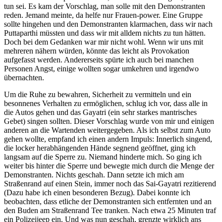
tun sei. Es kam der Vorschlag, man solle mit den Demonstranten
reden. Jemand meinte, da helfe nur Frauen-power. Eine Gruppe
sollte hingehen und den Demonstranten klarmachen, dass wir nach
Puttaparthi müssten und dass wir mit alldem nichts zu tun hätten.
Doch bei dem Gedanken war mir nicht wohl. Wenn wir uns mit
mehreren nähern würden, könnte das leicht als Provokation
aufgefasst werden. Andererseits spürte ich auch bei manchen
Personen Angst, einige wollten sogar umkehren und irgendwo
übernachten.
Um die Ruhe zu bewahren, Sicherheit zu vermitteln und ein
besonnenes Verhalten zu ermöglichen, schlug ich vor, dass alle in
die Autos gehen und das Gayatri (ein sehr starkes mantrisches
Gebet) singen sollten. Dieser Vorschlag wurde von mir und einigen
anderen an die Wartenden weitergegeben. Als ich selbst zum Auto
gehen wollte, empfand ich einen andern Impuls: Innerlich singend,
die locker herabhängenden Hände segnend geöffnet, ging ich
langsam auf die Sperre zu. Niemand hinderte mich. So ging ich
weiter bis hinter die Sperre und bewegte mich durch die Menge der
Demonstranten. Nichts geschah. Dann setzte ich mich am
Straßenrand auf einen Stein, immer noch das Sai-Gayatri rezitierend
(Dazu habe ich einen besonderen Bezug). Dabei konnte ich
beobachten, dass etliche der Demonstranten sich entfernten und an
den Buden am Straßenrand Tee tranken. Nach etwa 25 Minuten traf
ein Polizeijeep ein. Und was nun geschah, grenzte wirklich ans