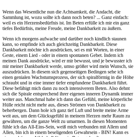
Wenn das Wesentliche nun die Achtsamkeit, die Andacht, die
Sammlung ist, wozu sollte ich dann noch beten? ... Ganz einfach:
weil es ein Herzensbedürfnis ist. Im Beten erfülle ich mir ein ganz
tiefes Bedürfnis, meine Freude, meine Dankbarkeit zu äußern.
Wenn ich morgens aufwache und darüber noch kindlich staunen
kann, so empfinde ich auch gleichzeitig Dankbarkeit. Diese
Dankbarkeit möchte ich ausdrücken, sei es mit Worten, in einer
Geste, einem Lied - oder in einem spontanen Gebet. Indem ich
meinen Dank ausdrücke, wird er mir bewusst, und je bewusster ich
mir meiner Dankbarkeit werde, umso größer wird mein Wunsch, sie
auszudrücken. In diesem sich gegenseitigen Bedingen sehe ich
einen genialen Wachstumsprozess, der sich spiralförmig in die Höhe
schraubt und in eine immer tiefer empfundene Dankbarkeit führt.
Diese befähigt mich dann zu noch intensiverem Beten. Also dehnt
sich die Spirale entsprechend ihrer eigenen inneren Dynamik immer
weiter aus. Manchmal habe ich dann das Gefühl, meine körperliche
Hülle reicht nicht mehr aus, dieses Strömen von Dankbarkeit zu
beherbergen. Dann hole ich ganz tief Luft und breite meine Arme
weit aus, um dem Glücksgefühl in meinem Herzen mehr Raum zu
gewähren, um die ganze Welt zu umarmen. In diesen Momenten
fühle ich das All-Eins-Sein, weiß mich verbunden mit Allem und
Allen, bin ich in einem beseligenden Gewahrsein - BIN! Kann es