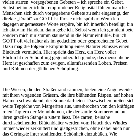
vielen starren, vorgegebenen Gebeten – ich spreche ein Gebet.
Selbst bei innerlich tief empfundener Religiosität fühlen manche
Menschen sich durch vorgegebene Gebete zu sehr eingeengt, der
direkte „Draht“ zu GOTT ist für sie nicht spürbar. Wenn ich
dagegen angemessene Worte erspüre, bin ich innerlich beteiligt, bin
ich aktiv im Handeln, dann gebe ich. Selbst wenn ich gar nicht bete,
sondern mich nur stumm-staunend in die Natur einfühle, bin ich
GOTT oft viel näher als im gedachten oder gesprochenen Gebet.
Dazu mag die folgende Empfindung eines Naturerlebnisses einen
Eindruck vermitteln. Hier spricht das Herz, ein Herz voller
Ehrfurcht der Schöpfung gegenüber. Ich glaube, das menschliche
Herz ist geschaffen zum ewigen, allumfassenden Loben, Preisen
und Rühmen der göttlichen Schöpfung.
Die Wiesen, die den Straßenrand säumen, bieten eine Augenweide
mit ihren wogenden Gräsern, die ihre blühenden Rispen, auf hohen
Halmen schwankend, der Sonne darbieten. Dazwischen breiten sich
weite Teppiche von Margeriten aus, unterbrochen von den kräftigen
roten Tupfern der Mohnblumen, die der sanfte Sommerwind auf
ihren grazilen Stängeln zittern lässt. Die zarten, beinahe
durchscheinenden Blütenblätter werden vom Hauch des Windes
immer wieder zerknittert und glattgestrichen, ohne dabei auch nur
das Geringste ihrer strahlenden Schönheit einzubüßen. Wie