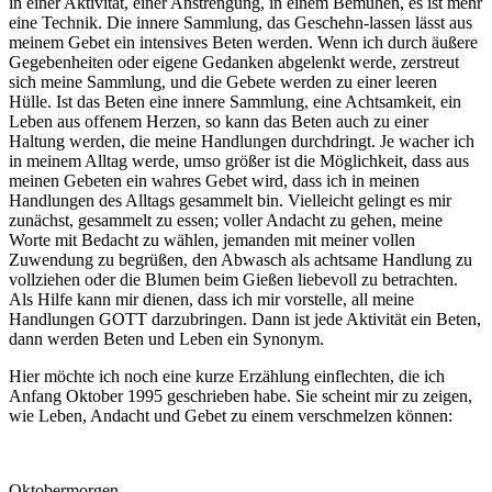
in einer Aktivität, einer Anstrengung, in einem Bemühen, es ist mehr
eine Technik. Die innere Sammlung, das Geschehn-lassen lässt aus
meinem Gebet ein intensives Beten werden. Wenn ich durch äußere
Gegebenheiten oder eigene Gedanken abgelenkt werde, zerstreut
sich meine Sammlung, und die Gebete werden zu einer leeren
Hülle. Ist das Beten eine innere Sammlung, eine Achtsamkeit, ein
Leben aus offenem Herzen, so kann das Beten auch zu einer
Haltung werden, die meine Handlungen durchdringt. Je wacher ich
in meinem Alltag werde, umso größer ist die Möglichkeit, dass aus
meinen Gebeten ein wahres Gebet wird, dass ich in meinen
Handlungen des Alltags gesammelt bin. Vielleicht gelingt es mir
zunächst, gesammelt zu essen; voller Andacht zu gehen, meine
Worte mit Bedacht zu wählen, jemanden mit meiner vollen
Zuwendung zu begrüßen, den Abwasch als achtsame Handlung zu
vollziehen oder die Blumen beim Gießen liebevoll zu betrachten.
Als Hilfe kann mir dienen, dass ich mir vorstelle, all meine
Handlungen GOTT darzubringen. Dann ist jede Aktivität ein Beten,
dann werden Beten und Leben ein Synonym.
Hier möchte ich noch eine kurze Erzählung einflechten, die ich
Anfang Oktober 1995 geschrieben habe. Sie scheint mir zu zeigen,
wie Leben, Andacht und Gebet zu einem verschmelzen können:
Oktobermorgen