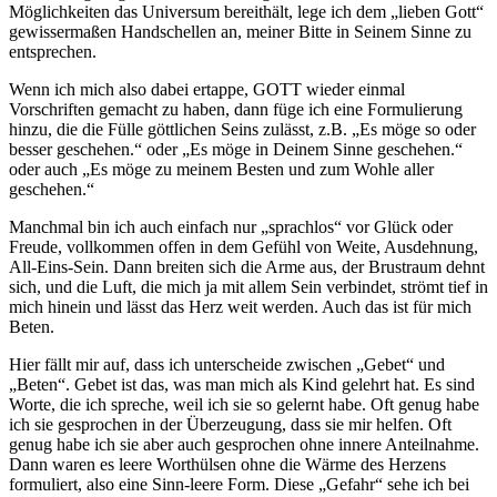
Möglichkeiten das Universum bereithält, lege ich dem „lieben Gott“
gewissermaßen Handschellen an, meiner Bitte in Seinem Sinne zu
entsprechen.
Wenn ich mich also dabei ertappe, GOTT wieder einmal
Vorschriften gemacht zu haben, dann füge ich eine Formulierung
hinzu, die die Fülle göttlichen Seins zulässt, z.B. „Es möge so oder
besser geschehen.“ oder „Es möge in Deinem Sinne geschehen.“
oder auch „Es möge zu meinem Besten und zum Wohle aller
geschehen.“
Manchmal bin ich auch einfach nur „sprachlos“ vor Glück oder
Freude, vollkommen offen in dem Gefühl von Weite, Ausdehnung,
All-Eins-Sein. Dann breiten sich die Arme aus, der Brustraum dehnt
sich, und die Luft, die mich ja mit allem Sein verbindet, strömt tief in
mich hinein und lässt das Herz weit werden. Auch das ist für mich
Beten.
Hier fällt mir auf, dass ich unterscheide zwischen „Gebet“ und
„Beten“. Gebet ist das, was man mich als Kind gelehrt hat. Es sind
Worte, die ich spreche, weil ich sie so gelernt habe. Oft genug habe
ich sie gesprochen in der Überzeugung, dass sie mir helfen. Oft
genug habe ich sie aber auch gesprochen ohne innere Anteilnahme.
Dann waren es leere Worthülsen ohne die Wärme des Herzens
formuliert, also eine Sinn-leere Form. Diese „Gefahr“ sehe ich bei