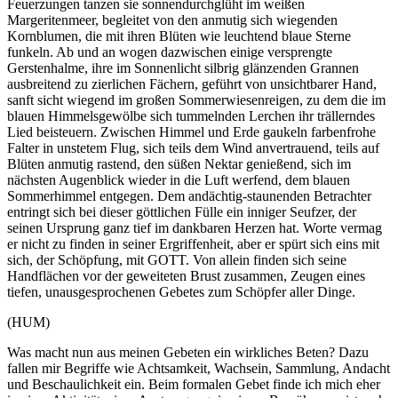
Feuerzungen tanzen sie sonnendurchglüht im weißen
Margeritenmeer, begleitet von den anmutig sich wiegenden
Kornblumen, die mit ihren Blüten wie leuchtend blaue Sterne
funkeln. Ab und an wogen dazwischen einige versprengte
Gerstenhalme, ihre im Sonnenlicht silbrig glänzenden Grannen
ausbreitend zu zierlichen Fächern, geführt von unsichtbarer Hand,
sanft sicht wiegend im großen Sommerwiesenreigen, zu dem die im
blauen Himmelsgewölbe sich tummelnden Lerchen ihr trällerndes
Lied beisteuern. Zwischen Himmel und Erde gaukeln farbenfrohe
Falter in unstetem Flug, sich teils dem Wind anvertrauend, teils auf
Blüten anmutig rastend, den süßen Nektar genießend, sich im
nächsten Augenblick wieder in die Luft werfend, dem blauen
Sommerhimmel entgegen. Dem andächtig-staunenden Betrachter
entringt sich bei dieser göttlichen Fülle ein inniger Seufzer, der
seinen Ursprung ganz tief im dankbaren Herzen hat. Worte vermag
er nicht zu finden in seiner Ergriffenheit, aber er spürt sich eins mit
sich, der Schöpfung, mit GOTT. Von allein finden sich seine
Handflächen vor der geweiteten Brust zusammen, Zeugen eines
tiefen, unausgesprochenen Gebetes zum Schöpfer aller Dinge.
(HUM)
Was macht nun aus meinen Gebeten ein wirkliches Beten? Dazu
fallen mir Begriffe wie Achtsamkeit, Wachsein, Sammlung, Andacht
und Beschaulichkeit ein. Beim formalen Gebet finde ich mich eher