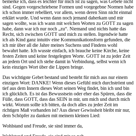
bemerke ich, dass es leichter für mich ist zu sagen, was Gebete nicht
sind. Gegen vorgeschriebene Formen und vorgegebne Normen habe
ich schon immer rebelliert, vor allem, wenn deren Sinn nicht einmal
erklärt wurde. Und wenn dann noch jemand daherkam und mir
sagen wollte, was ich wann mit welchen Worten zu GOTT zu sagen
habe, dann war ich nur noch „zu“. Niemand und nichts hatte das
Recht, sich zwischen GOTT und mich zu stellen. Irgendwie hatte
ich als Kind ganz intuitiv eine Kommunikationsform gefunden, die
ich mir über all die Jahre meines Suchens und Findens wohl
bewahrt hatte. Ich wusste einfach, ich brauche keine Kirche, keine
festen Zeiten und keine festgelegten Worte. GOTT ist zu jeder Zeit
an jedem Ort und ich stehe damit in Verbindung, selbst wenn ich
kein einziges Wort über die Lippen bringe.
Das wichtigste Gebet bestand und besteht für mich aus nur einem
einzigen Wort: DANKE! Wenn dieses Gefühl mich durchströmt und
tief aus dem Innern dieses Wort seinen Weg findet, bin ich und bin
ich glücklich. Es ist das Bewusstsein oder eher das Spüren, dass die
Fülle, dass GOTT, dass das SEIN in mir, um mich und durch mich
wirkt. Worum sollte ich bitten, da doch alles zu jeder Zeit im
richtigen Maß vorhanden ist? Aus dieser Gewissheit bleibt mir nur,
dem Schöpfer zu danken mit meinem kleinen Lied:
Wohlstand und Freude, sie sind immer da,