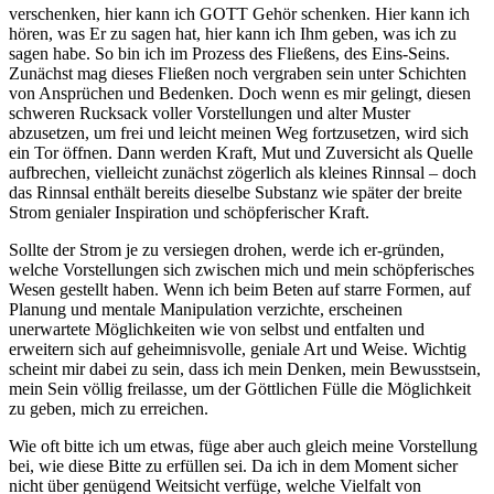
verschenken, hier kann ich GOTT Gehör schenken. Hier kann ich
hören, was Er zu sagen hat, hier kann ich Ihm geben, was ich zu
sagen habe. So bin ich im Prozess des Fließens, des Eins-Seins.
Zunächst mag dieses Fließen noch vergraben sein unter Schichten
von Ansprüchen und Bedenken. Doch wenn es mir gelingt, diesen
schweren Rucksack voller Vorstellungen und alter Muster
abzusetzen, um frei und leicht meinen Weg fortzusetzen, wird sich
ein Tor öffnen. Dann werden Kraft, Mut und Zuversicht als Quelle
aufbrechen, vielleicht zunächst zögerlich als kleines Rinnsal – doch
das Rinnsal enthält bereits dieselbe Substanz wie später der breite
Strom genialer Inspiration und schöpferischer Kraft.
Sollte der Strom je zu versiegen drohen, werde ich er-gründen,
welche Vorstellungen sich zwischen mich und mein schöpferisches
Wesen gestellt haben. Wenn ich beim Beten auf starre Formen, auf
Planung und mentale Manipulation verzichte, erscheinen
unerwartete Möglichkeiten wie von selbst und entfalten und
erweitern sich auf geheimnisvolle, geniale Art und Weise. Wichtig
scheint mir dabei zu sein, dass ich mein Denken, mein Bewusstsein,
mein Sein völlig freilasse, um der Göttlichen Fülle die Möglichkeit
zu geben, mich zu erreichen.
Wie oft bitte ich um etwas, füge aber auch gleich meine Vorstellung
bei, wie diese Bitte zu erfüllen sei. Da ich in dem Moment sicher
nicht über genügend Weitsicht verfüge, welche Vielfalt von