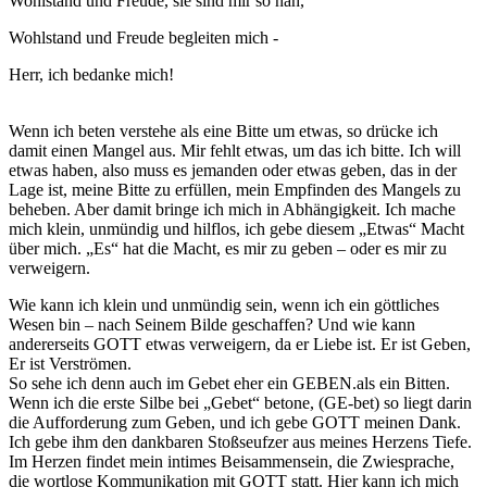
Wohlstand und Freude, sie sind mir so nah,
Wohlstand und Freude begleiten mich -
Herr, ich bedanke mich!
Wenn ich beten verstehe als eine Bitte um etwas, so drücke ich
damit einen Mangel aus. Mir fehlt etwas, um das ich bitte. Ich will
etwas haben, also muss es jemanden oder etwas geben, das in der
Lage ist, meine Bitte zu erfüllen, mein Empfinden des Mangels zu
beheben. Aber damit bringe ich mich in Abhängigkeit. Ich mache
mich klein, unmündig und hilflos, ich gebe diesem „Etwas“ Macht
über mich. „Es“ hat die Macht, es mir zu geben – oder es mir zu
verweigern.
Wie kann ich klein und unmündig sein, wenn ich ein göttliches
Wesen bin – nach Seinem Bilde geschaffen? Und wie kann
andererseits GOTT etwas verweigern, da er Liebe ist. Er ist Geben,
Er ist Verströmen.
So sehe ich denn auch im Gebet eher ein GEBEN.als ein Bitten.
Wenn ich die erste Silbe bei „Gebet“ betone, (GE-bet) so liegt darin
die Aufforderung zum Geben, und ich gebe GOTT meinen Dank.
Ich gebe ihm den dankbaren Stoßseufzer aus meines Herzens Tiefe.
Im Herzen findet mein intimes Beisammensein, die Zwiesprache,
die wortlose Kommunikation mit GOTT statt. Hier kann ich mich