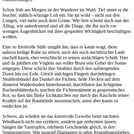
Schon früh am Morgen ist der Wanderer im Wald. Tief atmet er die
feuchte, süßlich-würzige Luft ein. Sie tut wohl – nicht nur den
Lungen, viel mehr noch dem Geiste. Wie fern scheint doch nun der
Alltag, wie unbedeutend sind all die Dinge, die ihn noch vor
wenigen Augenblicken mit ihrer gespielten Wichtigkeit beschäftigen
wollten.
Eine so friedvolle Stille umgibt ihn, dass er kaum wagt, diese
nahezu heilige Ruhe zu stören; auch das noch nachtfeuchte Laub
raschelt kaum, eher verschluckt es seinen andächtigen Schritt. Hier
und da jubiliert ein Vöglein aus voller Brust sein Gebet der Sonne
entgegen. Diese schickt ihre Strahlen durch den aufsteigenden
Dunst hin zur Erde. Gleich milchigen Fingern durchdringen
Strahlenbündel das Dunkel der Fichten, helle Flecken auf dem
düsteren Waldesboden hinterlassend; durchfluten das lichtgrüne
Buchenblätterdach; tauchen die Fichtenstämme in gespenstisches
Rot, so dass das flinke Eichkätzchen nur durch das Rascheln seiner
Krallen auf der Baumrinde auszumachen, sonst aber kaum zu
entdecken ist.
Schwer, als würden sie das kunstvolle Gewebe beim nächsten
Windhauch nicht nur erzittern, sondern gar zerbersten lassen,
hängen die Tautropfen, edelstem Geschmeide gleich, in den
Spinnennetzen. Wie tausend Diamanten in allen Regenbogenfarben