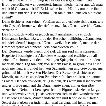
einmal anfassen?“ Gutmütig ließ es der Gast geschehen. Der
Brombeerpflücker war begeistert. Immer wieder rief er aus: „Genau
wie ich! Genau wie ich!“ Er klatschte in die Hände, umarmte ihn
und tanzte um den Tisch herum. „Ich bin nicht allein! Ich bin nicht
allein!“
Dann tischte er von seinen Vorräten auf und erfreute sich daran, wie
sein Gast aß. Immer wieder rief er entzückt. „Genau wie ich! Ganz
derselbe!“
Das Goldstück wollte er jedoch nicht annehmen, da er doch
Diamanten besitze. Da wurde der Besucher hellhörig. „Diamanten,
wie viele denn?“ fragte er. "Genau weiß ich es nicht", meinte der
Brombeerpflücker sinnend, "ein paar Wiesen voll."
Der Reisende wurde bleich und rief: „Dann seid ihr ja steinreich!“
Begeistert bestätigte der Alte diese Aussage und erzählte von all
seinem Reichtum; von den unzähligen Spiegeln, die zu umrunden
mehr als einen Tag braucht; von seinem Palast, so groß, dass er ihn
noch nie ganz ergründet hat; von Säulengängen und Gewölben, mal
grün, mal blau mit weißen Flecken. Der Reisende dachte an ein
Mosaik, musste es aber dem Brombeerpflücker erklären, er kannte
es nicht. Danach erwiderte er: „Oh nein, das wäre nur Kinderkram
und es würde mich auf die Dauer langweilen, immer dasselbe
anzusehen. Nein, hier bewegen sich die Figuren, sie ziehen langsam
und würdevoll vorbei, ja, sie verformen sich zu den wunderbarsten
Gestalten: Eisbären, Winterlandschaften und Kobolde mit Bärten.
Selbst die Farben verändern sich: mal tiefblau, mal hellgrau, mal