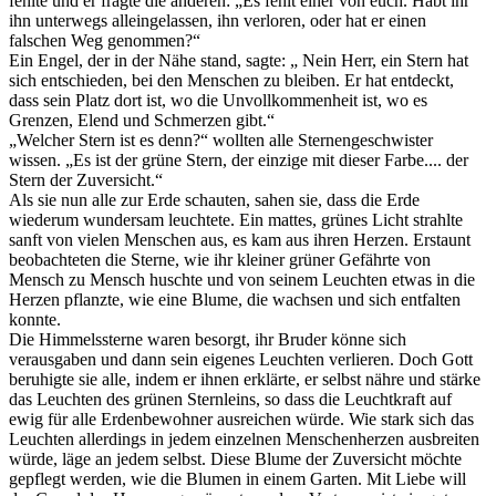
fehlte und er fragte die anderen: „Es fehlt einer von euch. Habt ihr
ihn unterwegs alleingelassen, ihn verloren, oder hat er einen
falschen Weg genommen?“
Ein Engel, der in der Nähe stand, sagte: „ Nein Herr, ein Stern hat
sich entschieden, bei den Menschen zu bleiben. Er hat entdeckt,
dass sein Platz dort ist, wo die Unvollkommenheit ist, wo es
Grenzen, Elend und Schmerzen gibt.“
„Welcher Stern ist es denn?“ wollten alle Sternengeschwister
wissen. „Es ist der grüne Stern, der einzige mit dieser Farbe.... der
Stern der Zuversicht.“
Als sie nun alle zur Erde schauten, sahen sie, dass die Erde
wiederum wundersam leuchtete. Ein mattes, grünes Licht strahlte
sanft von vielen Menschen aus, es kam aus ihren Herzen. Erstaunt
beobachteten die Sterne, wie ihr kleiner grüner Gefährte von
Mensch zu Mensch huschte und von seinem Leuchten etwas in die
Herzen pflanzte, wie eine Blume, die wachsen und sich entfalten
konnte.
Die Himmelssterne waren besorgt, ihr Bruder könne sich
verausgaben und dann sein eigenes Leuchten verlieren. Doch Gott
beruhigte sie alle, indem er ihnen erklärte, er selbst nähre und stärke
das Leuchten des grünen Sternleins, so dass die Leuchtkraft auf
ewig für alle Erdenbewohner ausreichen würde. Wie stark sich das
Leuchten allerdings in jedem einzelnen Menschenherzen ausbreiten
würde, läge an jedem selbst. Diese Blume der Zuversicht möchte
gepflegt werden, wie die Blumen in einem Garten. Mit Liebe will