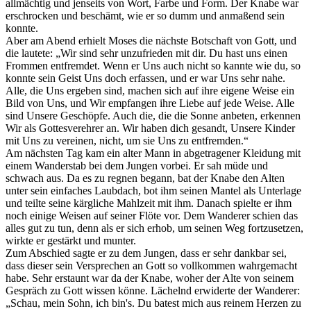
allmächtig und jenseits von Wort, Farbe und Form. Der Knabe war
erschrocken und beschämt, wie er so dumm und anmaßend sein
konnte.
Aber am Abend erhielt Moses die nächste Botschaft von Gott, und
die lautete: „Wir sind sehr unzufrieden mit dir. Du hast uns einen
Frommen entfremdet. Wenn er Uns auch nicht so kannte wie du, so
konnte sein Geist Uns doch erfassen, und er war Uns sehr nahe.
Alle, die Uns ergeben sind, machen sich auf ihre eigene Weise ein
Bild von Uns, und Wir empfangen ihre Liebe auf jede Weise. Alle
sind Unsere Geschöpfe. Auch die, die die Sonne anbeten, erkennen
Wir als Gottesverehrer an. Wir haben dich gesandt, Unsere Kinder
mit Uns zu vereinen, nicht, um sie Uns zu entfremden.“
Am nächsten Tag kam ein alter Mann in abgetragener Kleidung mit
einem Wanderstab bei dem Jungen vorbei. Er sah müde und
schwach aus. Da es zu regnen begann, bat der Knabe den Alten
unter sein einfaches Laubdach, bot ihm seinen Mantel als Unterlage
und teilte seine kärgliche Mahlzeit mit ihm. Danach spielte er ihm
noch einige Weisen auf seiner Flöte vor. Dem Wanderer schien das
alles gut zu tun, denn als er sich erhob, um seinen Weg fortzusetzen,
wirkte er gestärkt und munter.
Zum Abschied sagte er zu dem Jungen, dass er sehr dankbar sei,
dass dieser sein Versprechen an Gott so vollkommen wahrgemacht
habe. Sehr erstaunt war da der Knabe, woher der Alte von seinem
Gespräch zu Gott wissen könne. Lächelnd erwiderte der Wanderer:
„Schau, mein Sohn, ich bin's. Du batest mich aus reinem Herzen zu