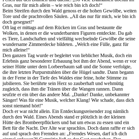
Gras, nur für mich allein – wie reich bin ich doch!“
Beim Streifen durch den Wald genoss er die hohen Gewölbe, weiten
Tore und die prachtvollen Säulen. „All das nur für mich, wie bin ich
doch gesegnet!“
Oft lag er mittags auf dem Rücken im Gras und bestaunte die
Wolken, in denen er die wunderbarsten Figuren entdeckte. Da gab
es Tiere, Landschaften und vielfältig wechselnde Gewölbe die seine
wundersame Zimmerdecke bildeten. „Welch eine Fülle, ganz für
mich alleine!“
Den ganzen Tag wurde er begleitet von lieblicher Musik, doch ein
Erlebnis ganz besonderer Erbauung bot ihm der Abend, wenn er vor
seiner Hütte unter dem Lorbeerbaum saß und die Sonne verfolgte,
die ihre letzten Purpurstrahlen über die Hügel sandte. Dann begann
in der Ferne in der Tiefe des Waldes eine feine, hohe Stimme zu
jubilieren. Sie berührte sein Herz so zauberhaft und wehmütig
zugleich, dass ihm die Tränen über die Wangen rannen. Dann
seufzte er ein über das andere Mal. „Danke! Danke, unbekannter
Sänger! Was für eine Musik, welcher Klang! Wie schade, dass dich
sonst niemand hört!"
Doch er war nicht allein. Ein Entdeckungsreisender zog nämlich
durch den Wald. Eines Abends stand er plötzlich in der kleinen
Hütte des Brombeerpflückers und bat um etwas zu essen und ein
Bett für die Nacht. Der Alte war sprachlos. Doch dann raffte er sich
auf und sprach den Fremden an: „Fremdes Wesen, darf ich dich