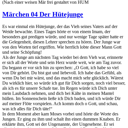
(Nach einer weisen Mär frei gestaltet von HUM
Märchen 04 Der Hütejunge
Es war einmal ein Hütejunge, der das Vieh seines Vaters auf der
Weide bewachte. Eines Tages hörte er von einem Imam, der
besonders gut predigen würde, und nur wenige Tage später hatte er
die Gelegenheit, diesen Lehrer sprechen zu hören. Der Junge war
von den Worten tief ergriffen. Wie herrlich lobte dieser Mann Gott
und seine Schöpfung!
Als der Junge am nächsten Tag wieder bei dem Vieh war, erinnerte
er sich all der Worte und sein Herz wurde weit, wie am Tag zuvor.
Da begann er vor sich hin zu sprechen: „O Gott, ich habe so viel
von Dir gehört. Du bist gut und liebevoll. Ich habe das Gefühl, als
wenn Du bei mir wärst, und das macht mich sehr glücklich. Wärest
Du wirklich hier, so würde ich gut für Dich sorgen, noch viel besser,
als ich es für unsere Schafe tue. Im Regen würde ich Dich unter
mein Laubdach nehmen, und dich bei Kälte in meinen Mantel
hüllen. Im Sonnenschein ließe ich Dich baden, und ich würde Dir
auf meiner Flöte vorspielen. Ach komm doch o Gott, und schau,
was ich alles für Dich täte!“
In dem Moment aber kam Moses vorbei und hörte die Worte des
Jungen. Er ging zu ihm und schalt ihn einen dummen Knaben. Er
erklärte ihm, Gott sei der Ungenannte, der Ungesehene. Er sei