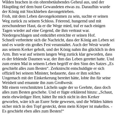
Wilden brachen in ein ohrenbetäubendes Geheul aus, und der
Häuptling rief dem bunt Gewandeten etwas zu. Daraufhin wurde
der König mit Stockhieben davongetrieben.
Froh, mit dem Leben davongekommen zu sein, suchte er seinen
Weg zurück zu seinem Schloss. Frierend, hungernd und mit
zerschundener Haut, da er die Wege mied, traf er nach einigen
Tagen wieder auf eine Gegend, die ihm vertraut war.
Niedergeschlagen und entkräftet erreichte er seinen Hof.
Schnell verbreitete sich die Nachricht, dass der König am Leben sei
und es wurde ein großes Fest veranstaltet. Auch der Wesir wurde
aus seinem Kerker geholt, und der König nahm ihn glücklich in den
Arm. Ihm war auf seinem langen Weg zurück klar geworden, dass
es der fehlende Daumen war, der ihm das Leben gerettet hatte. Und
zum ersten Mal in seinem Leben begriff er den Sinn des Satzes „Es
geschieht alles zum Besten“. Zerknirscht entschuldigte er sich
offiziell bei seinem Minister, bedauerte, dass er ihm solches
Ungemach mit der Einkerkerung bereitet hätte, lobte ihn für seine
Weisheit und ernannte ihn zum Großwesir.
Mit einem verschmitzten Lächeln sagte der so Geehrte, dass doch
alles zum Besten geschehe. Und er fügte erklärend hinzu: „Schaut,
mein ehrwürdiger Herr, hättet Ihr mich nicht in den Kerker
geworfen, wäre ich an Eurer Seite gewesen, und die Wilden hätten
sicher mich in den Topf gesteckt, denn mein Körper ist makellos. -
Es geschieht eben alles zum Besten!“