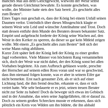
manches Mal aus dem Gleichgewicht, wiewohl der Wesir selbst
gerade diesen Gleichmut bewahrte. Es konnte geschehen, was
wollte, der Minister hatte stets den Satz bereit „Es geschieht alles
zum Besten“.
Eines Tages nun geschah es, dass der König bei einem Unfall seinen
Daumen verlor. Untröstlich über dieses Missgeschick klagte er
seinem Wesir sein Leid und wünschte Anteilnahme und Trost. Doch
statt dessen entfuhr dem Munde des Beraters dessen bekannter Satz.
Empört und aufgebracht forderte der König seine Wachen auf, den
Wesir in den Kerker zu sperren, da dieser so gar kein Mitleid zeigen
wollte. Mit einem „Es geschieht alles zum Besten“ ließ sich der
weise Mann ruhig abführen.
Kurze Zeit später ließ der König ließ der König zu einer großen
Jagd vorbereiten. Viele Männer von höchstem Rang versammelten
sich, doch der Wesir war nicht dabei, der den König sonst bei allen
Vorhaben begleitete. Als zum Aufbruch geblasen wurde, preschte
der Herrscher auf seinem edlen Ross voran und war so geschwind,
dass ihm niemand folgen konnte, was er aber in seinem Eifer gar
nicht bemerkte. Erst nach geraumer Zeit, als er sich auf einer
Lichtung fand, die ihm fremd deuchte, erkannte er, dass er sich
verirrt hatte. Wie sehr bedauerte er es jetzt, seinen treuen Berater
nicht zur Seite zu haben! Doch da bewegte sich etwas im Gebüsch
und in der Annahme, das seien seine Jagdgefährten, ritt er darauf zu.
Doch zu seinem großen Schrecken musste er erkennen, dass sich
plötzlich ein Kreis von Wilden um ihn bildete, die ihn alsbald