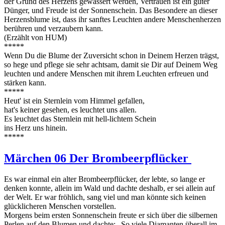
der Grund des Herzens gewässert werden, Vertrauen ist ein guter
Dünger, und Freude ist der Sonnenschein. Das Besondere an dieser
Herzensblume ist, dass ihr sanftes Leuchten andere Menschenherzen
berühren und verzaubern kann.
(Erzählt von HUM)
*****
Wenn Du die Blume der Zuversicht schon in Deinem Herzen trägst,
so hege und pflege sie sehr achtsam, damit sie Dir auf Deinem Weg
leuchten und andere Menschen mit ihrem Leuchten erfreuen und
stärken kann.
*****
Heut' ist ein Sternlein vom Himmel gefallen,
hat's keiner gesehen, es leuchtet uns allen.
Es leuchtet das Sternlein mit hell-lichtem Schein
ins Herz uns hinein.
*****
Märchen 06 Der Brombeerpflücker
Es war einmal ein alter Brombeerpflücker, der lebte, so lange er
denken konnte, allein im Wald und dachte deshalb, er sei allein auf
der Welt. Er war fröhlich, sang viel und man könnte sich keinen
glücklicheren Menschen vorstellen.
Morgens beim ersten Sonnenschein freute er sich über die silbernen
Perlen auf den Blumen und dachte: „So viele Diamanten überall im