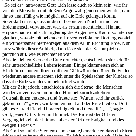
„So sei es“, antwortete Gott, „ich lasse euch so klein sein, wie ihr
von den Menschen mit bloßem Auge wahrgenommen werdet, damit
ihr so unauffällig wie möglich auf die Erde gelangen könnt.
So erklärt es sich, dass in dieser besonderen Nacht manch ein
Erdenmensch verwundert war, als er zum nächtlichen Himmel
emporschaute und sich ungläubig die Augen rieb. Kaum konnten sie
glauben, was sie mit bebendem Herzen verfolgten: Dort ergoss sich
ein wundersamer Sternenregen aus dem All in Richtung Erde. Nur
kurz währte dieser Anblick, dann löste sich das Schauspiel so
plötzlich auf, wie es erschienen war.
Als die kleinen Sterne die Erde erreichten, entschieden sie sich für
sehr unterschiedliche Lebensformen: Einige klammerten sich an
Kirchtürme, andere flogen mit den Glühwürmchen über die Felder,
wiederum andere mischten sich unter die Spielsachen der Kinder, so
dass die Erde wundersam beleuchtet wurde.
Mit der Zeit jedoch, entschieden sich die Sterne, die Menschen
wieder zu verlassen und in den Himmel zurückzukehren.
Gott sah ihnen entgegen und fragte sie: „Warum seid ihr zurück
gekommen?“ „Herr, wir konnten nicht auf der Erde bleiben. Dort
gibt es zu viel Elend, Ungerechtigkeit und Gewalt.“ „Ja“, sagte
Gott, „euer Ort ist hier im Himmel. Die Erde ist der Ort der
Vergänglichkeit, der Himmel aber der Ort der Ewigkeit und des
ewigen Lebens.“
Als Gott so auf die Sternenschar schaute,bemerkte er, dass ein Stern