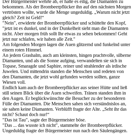
Der Bürgermeister wehrte ab, er hatte es eilig, die Diamanten zu
bekommen. Als der Brombeerpflücker ihn auf den nächsten Morgen
vertrösten wollte, wurde die Menge ungeduldig. „Warum nicht jetzt
gleich? Zeit ist Geld!“
"Nein", erwiderte der Brombeerpflücker und schüttelte den Kopf,
"jetzt ist es dunkel, und in der Dunkelheit sieht man die Diamanten
nicht. Aber morgen früh sollt Ihr etwas zu sehen bekommen! Geht
jetzt nur schlafen, wir haben alle Zeit."
Am folgenden Morgen lagen die Auen glitzernd und funkelnd unter
einem roten Himmel.
An jedem Grashalm, auch am kleinsten, hingen prachtvolle, silberne
Diamanten, und als die Sonne aufging, verwandelten sie sich in
Topase, Smaragde und Saphire, reiner und strahlender als irdische
Juwelen. Und mittendrin standen die Menschen und redeten von
den Diamanten, die jetzt wohl gefunden werden sollten, ganze
Wiesen voll.
Endlich kam auch der Brombeerpflücker aus seiner Hütte und ließ
still seinen Blick über die Auen schweifen. Tränen standen ihm in
den Augen. Er beglückwünschte die Besucher zu der besonderen
Fülle der Diamanten. Die Menschen sahen sich verständnislos an,
sie sahen keine Diamanten. Verblüfft fragte der Alte. „Seht ihr das
nicht? Schaut doch nur!“
"Das ist Tau", sagte der Bürgermeister böse.
"Das ... das wusste ich nicht", stammelte der Brombeerpflücker.
Ungeduldig fragte der Bürgermeister nun nach den Säulengängen.