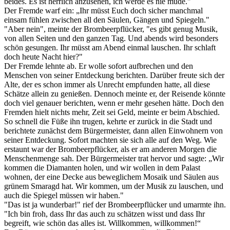
beides. Es ist herrlich anzusehen, ich werde es nie müde."
Der Fremde warf ein: „Ihr müsst Euch doch sicher manchmal
einsam fühlen zwischen all den Säulen, Gängen und Spiegeln."
"Aber nein", meinte der Brombeerpflücker, "es gibt genug Musik,
von allen Seiten und den ganzen Tag. Und abends wird besonders
schön gesungen. Ihr müsst am Abend einmal lauschen. Ihr schlaft
doch heute Nacht hier?"
Der Fremde lehnte ab. Er wolle sofort aufbrechen und den
Menschen von seiner Entdeckung berichten. Darüber freute sich der
Alte, der es schon immer als Unrecht empfunden hatte, all diese
Schätze allein zu genießen. Dennoch meinte er, der Reisende könnte
doch viel genauer berichten, wenn er mehr gesehen hätte. Doch den
Fremden hielt nichts mehr, Zeit sei Geld, meinte er beim Abschied.
So schnell die Füße ihn trugen, kehrte er zurück in die Stadt und
berichtete zunächst dem Bürgermeister, dann allen Einwohnern von
seiner Entdeckung. Sofort machten sie sich alle auf den Weg. Wie
erstaunt war der Brombeerpflücker, als er am anderen Morgen die
Menschenmenge sah. Der Bürgermeister trat hervor und sagte: „Wir
kommen die Diamanten holen, und wir wollen in dem Palast
wohnen, der eine Decke aus beweglichem Mosaik und Säulen aus
grünem Smaragd hat. Wir kommen, um der Musik zu lauschen, und
auch die Spiegel müssen wir haben."
"Das ist ja wunderbar!" rief der Brombeerpflücker und umarmte ihn.
"Ich bin froh, dass Ihr das auch zu schätzen wisst und dass Ihr
begreift, wie schön das alles ist. Willkommen, willkommen!“