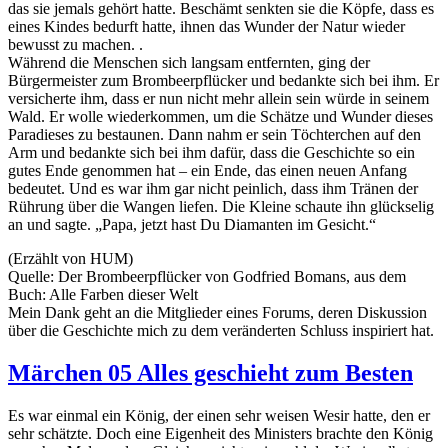
das sie jemals gehört hatte. Beschämt senkten sie die Köpfe, dass es
eines Kindes bedurft hatte, ihnen das Wunder der Natur wieder
bewusst zu machen. .
Während die Menschen sich langsam entfernten, ging der
Bürgermeister zum Brombeerpflücker und bedankte sich bei ihm. Er
versicherte ihm, dass er nun nicht mehr allein sein würde in seinem
Wald. Er wolle wiederkommen, um die Schätze und Wunder dieses
Paradieses zu bestaunen. Dann nahm er sein Töchterchen auf den
Arm und bedankte sich bei ihm dafür, dass die Geschichte so ein
gutes Ende genommen hat – ein Ende, das einen neuen Anfang
bedeutet. Und es war ihm gar nicht peinlich, dass ihm Tränen der
Rührung über die Wangen liefen. Die Kleine schaute ihn glückselig
an und sagte. „Papa, jetzt hast Du Diamanten im Gesicht.“
(Erzählt von HUM)
Quelle: Der Brombeerpflücker von Godfried Bomans, aus dem
Buch: Alle Farben dieser Welt
Mein Dank geht an die Mitglieder eines Forums, deren Diskussion
über die Geschichte mich zu dem veränderten Schluss inspiriert hat.
Märchen 05 Alles geschieht zum Besten
Es war einmal ein König, der einen sehr weisen Wesir hatte, den er
sehr schätzte. Doch eine Eigenheit des Ministers brachte den König