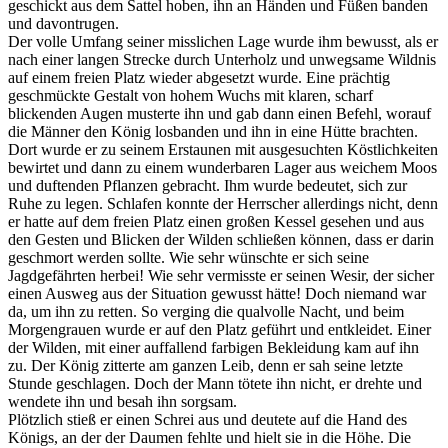
geschickt aus dem Sattel hoben, ihn an Händen und Füßen banden
und davontrugen.
Der volle Umfang seiner misslichen Lage wurde ihm bewusst, als er
nach einer langen Strecke durch Unterholz und unwegsame Wildnis
auf einem freien Platz wieder abgesetzt wurde. Eine prächtig
geschmückte Gestalt von hohem Wuchs mit klaren, scharf
blickenden Augen musterte ihn und gab dann einen Befehl, worauf
die Männer den König losbanden und ihn in eine Hütte brachten.
Dort wurde er zu seinem Erstaunen mit ausgesuchten Köstlichkeiten
bewirtet und dann zu einem wunderbaren Lager aus weichem Moos
und duftenden Pflanzen gebracht. Ihm wurde bedeutet, sich zur
Ruhe zu legen. Schlafen konnte der Herrscher allerdings nicht, denn
er hatte auf dem freien Platz einen großen Kessel gesehen und aus
den Gesten und Blicken der Wilden schließen können, dass er darin
geschmort werden sollte. Wie sehr wünschte er sich seine
Jagdgefährten herbei! Wie sehr vermisste er seinen Wesir, der sicher
einen Ausweg aus der Situation gewusst hätte! Doch niemand war
da, um ihn zu retten. So verging die qualvolle Nacht, und beim
Morgengrauen wurde er auf den Platz geführt und entkleidet. Einer
der Wilden, mit einer auffallend farbigen Bekleidung kam auf ihn
zu. Der König zitterte am ganzen Leib, denn er sah seine letzte
Stunde geschlagen. Doch der Mann tötete ihn nicht, er drehte und
wendete ihn und besah ihn sorgsam.
Plötzlich stieß er einen Schrei aus und deutete auf die Hand des
Königs, an der der Daumen fehlte und hielt sie in die Höhe. Die