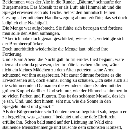
Beklommen wies der Alte in die Runde. „Bäume,“ schnaufte der
Bürgermeister. Das Mosaik tat er als Luft, als Himmel ab und die
Spiegel erwiesen sich als Teiche. Selbst den himmlisch-feinen
Gesang tat er mit einer Handbewegung ab und erklärte, das sei doch
lediglich eine Nachtigall.
Die Menge war aufgebracht. Sie fühlte sich betrogen und forderte,
man solle den Alten aufhängen.
"Aber ich habe doch genau geschildert, wie es ist", verteidigte sich
der Brombeerpflücker.
Doch unerbittlich wiederholte die Menge laut johlend ihre
Forderung.
Und als am Abend die Nachtigall ihr trillerndes Lied begann, wäre
niemand mehr da gewesen, der ihr hätte lauschen können, wäre
nicht ein kleines Mädchen zu dem Alten getreten, seine Arme
schützend vor ihm ausgebreitet. Mit zarter Stimme forderte es die
Erwachsenen auf, doch einmal richtig zu schauen. „Ich sehe auch all
die schimmernden Diamanten die wunderschönen Säulen mit der
grünen Kuppel darüber. Und seht nur, wie der Himmel schimmert in
so vielen Farben und Figuren. Das ist das schönste Mosaik, das ich
je sah. Und, und dort hinten, seht nur, wie die Sonne in den
Spiegeln blinkt und glänzt!“
Als der Bürgermeister sein Töchterchen so begeistert sah, begann er
zu begreifen, was „schauen“ bedeutet und eine tiefe Ehrfurcht
erfüllte ihn. Schon bald stand auf der Lichtung im Wald eine
staunende Menschenmenge und lauschte dem schönsten Konzert,