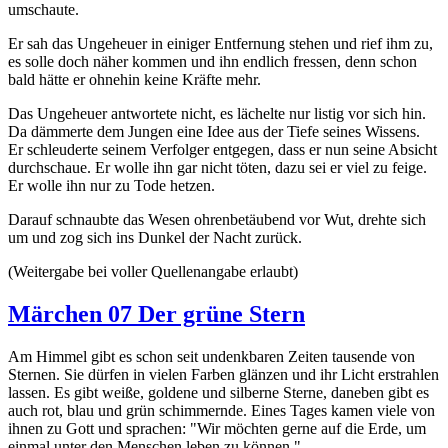
umschaute.
Er sah das Ungeheuer in einiger Entfernung stehen und rief ihm zu,
es solle doch näher kommen und ihn endlich fressen, denn schon
bald hätte er ohnehin keine Kräfte mehr.
Das Ungeheuer antwortete nicht, es lächelte nur listig vor sich hin.
Da dämmerte dem Jungen eine Idee aus der Tiefe seines Wissens.
Er schleuderte seinem Verfolger entgegen, dass er nun seine Absicht
durchschaue. Er wolle ihn gar nicht töten, dazu sei er viel zu feige.
Er wolle ihn nur zu Tode hetzen.
Darauf schnaubte das Wesen ohrenbetäubend vor Wut, drehte sich
um und zog sich ins Dunkel der Nacht zurück.
(Weitergabe bei voller Quellenangabe erlaubt)
Märchen 07 Der grüne Stern
Am Himmel gibt es schon seit undenkbaren Zeiten tausende von
Sternen. Sie dürfen in vielen Farben glänzen und ihr Licht erstrahlen
lassen. Es gibt weiße, goldene und silberne Sterne, daneben gibt es
auch rot, blau und grün schimmernde. Eines Tages kamen viele von
ihnen zu Gott und sprachen: "Wir möchten gerne auf die Erde, um
einmal unter den Menschen leben zu können."